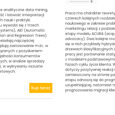
ie analityczne data mining,
Praca ma charakter teoret
ć i łatwość interpretacji
czterech kolejnych rozdział
nauki i praktyki.
naukowego w zakresie prob
 wywodzi się z trzech
marketingu relacji z podzia
Systems), AID (Automatic
etapy modelu ACURA (acquisit
tion and Regression Trees).
advocacy). Dwa kolejne roz
iadają najczęściej
się w nich przykłady hybry
jdują zastosowanie m.in.: w
drzewach klasyfikacyjnych
wiązanych z pozyskaniem
pracy jest porównanie sta
ojalności konsumentów
z modelami podstawowymi u
ch, w analizie sprzedaży
fazach cyklu życia klienta. 
ng), w wykrywaniu oszustw
dotyczy pozytywnej reakcji
ietowych.
zamieszczony na stronie po
etapu odnoszą się do progn
uzupełniającej, natomiast m
Kup teraz
prognozowania migracji kli