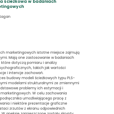
za ścieżkowa w badaniach
etingowych
Sagan
ch marketingowych istotne miejsce zajmują
ymi. Mają one zastosowanie w badaniach
które dotyczą pomiaru i analizy
chograficznych, takich jak wartości
cje i intencje zachowań.
ces budowy modeli ścieżkowych typu PLS-
znymi modelami strukturalnymi ze zmiennymi
dstawowe problemy ich estymacji i
 marketingowych. W celu zachowania
podręcznika umożliwiającego pracę z
nia i niektóre prezentacje graficzne
staci zrzutów z ekranu odpowiednich
 W aneksie zamieszczone zostały skrypty