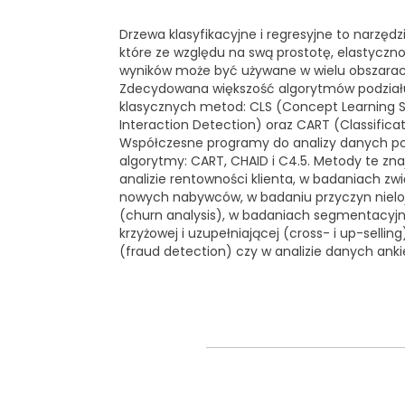
Drzewa klasyfikacyjne i regresyjne to narzędz
które ze względu na swą prostotę, elastycznoś
wyników może być używane w wielu obszarach 
Zdecydowana większość algorytmów podziału
klasycznych metod: CLS (Concept Learning 
Interaction Detection) oraz CART (Classifica
Współczesne programy do analizy danych pos
algorytmy: CART, CHAID i C4.5. Metody te zna
analizie rentowności klienta, w badaniach z
nowych nabywców, w badaniu przyczyn niel
(churn analysis), w badaniach segmentacyjny
krzyżowej i uzupełniającej (cross- i up-selli
(fraud detection) czy w analizie danych ank