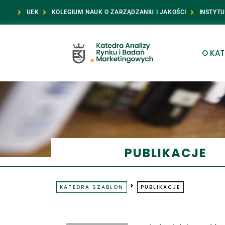
UEK
KOLEGIUM NAUK O ZARZĄDZANIU I JAKOŚCI
INSTYT
O KAT
PUBLIKACJE
KATEDRA SZABLON
PUBLIKACJE
KATEDRA SZABLON
PUBLIKACJE