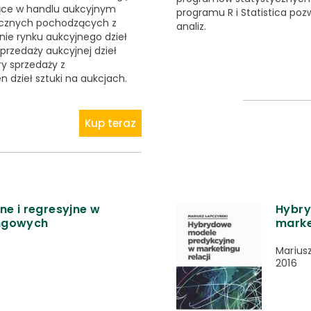
ące w handlu aukcyjnym
programu R i Statistica po
rycznych pochodzących z
analiz.
ie rynku aukcyjnego dzieł
przedaży aukcyjnej dzieł
ry sprzedaży z
 dzieł sztuki na aukcjach.
Kup teraz
ne i regresyjne w
Hybry
ngowych
marke
Marius
2016