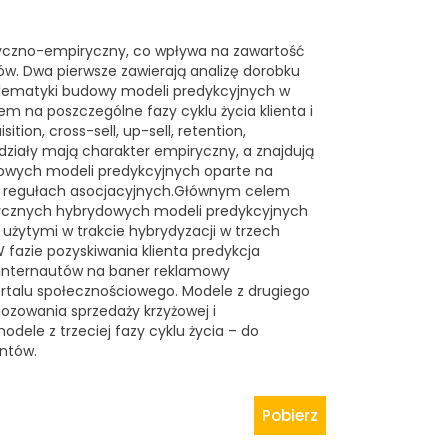
yczno-empiryczny, co wpływa na zawartość
ów. Dwa pierwsze zawierają analizę dorobku
lematyki budowy modeli predykcyjnych w
łem na poszczególne fazy cyklu życia klienta i
ion, cross-sell, up-sell, retention,
działy mają charakter empiryczny, a znajdują
dowych modeli predykcyjnych oparte na
 i regułach asocjacyjnych.Głównym celem
tycznych hybrydowych modeli predykcyjnych
żytymi w trakcie hybrydyzacji w trzech
W fazie pozyskiwania klienta predykcja
 internautów na baner reklamowy
rtalu społecznościowego. Modele z drugiego
ozowania sprzedaży krzyżowej i
odele z trzeciej fazy cyklu życia – do
entów.
Pobierz