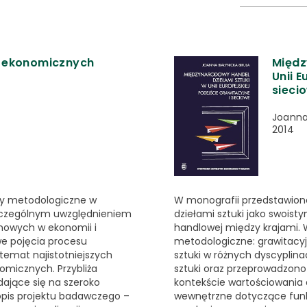
 ekonomicznych
Międz
Unii E
sieci
Joanna
2014
y metodologiczne w
W monografii przedstawio
zczególnym uwzględnieniem
dziełami sztuki jako swois
ynowych w ekonomii i
handlowej między krajami.
we pojęcia procesu
metodologiczne: grawitacyj
temat najistotniejszych
sztuki w różnych dyscyplin
omicznych. Przybliża
sztuki oraz przeprowadzono
dające się na szeroko
kontekście wartościowania 
opis projektu badawczego –
wewnętrzne dotyczące funkc