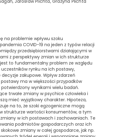
agan, Jarosław Plichta, Grażyna Plichta
 się na problemie wpływu szoku
 pandemia COVID-19 na jeden z typów relacji
omiędzy przedsiębiorstwami działającymi w
i z perspektywy zmian w ich strukturze
 jest to fundamentalny problem ze względu
i uczestników rynku na ich postawy,
 decyzje zakupowe. Wpływ zdarzeń
 postawy ma w większości przypadków
t potwierdzony wynikami wielu badań.
ące trwałe zmiany w psychice człowieka i
uszą mieć wyjątkowy charakter. Hipoteza,
kazuje na to, że szoki egzogeniczne mogą
 strukturze wartości konsumentów, a tym
miany w ich postawach i zachowaniach. Te
howania podmiotów gospodarczych oraz ich
t skokowe zmiany w całej gospodarce, jak np.
ywanych źródeł energii i wspomniane zmiany