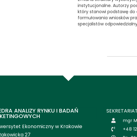
instytucjonalne. Autorzy po
który stanowi podstawę do 
formułowania wniosków pra
specjalistów odpowiedzialn
EDRA ANALIZY RYNKU I BADAŃ
SEKRETARIAT
KETINGOWYCH
mgr M
wersytet Ekonomiczny w Krakowie
+48 1
 Rakowicka 27