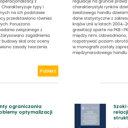
operacjonalizacji z
regulacje na gruncie praw
Charakteryzuje typy i
charakterystyki rynków dzieł
nych na ich podstawie
światowego handlu dziełami
acy przedstawiono również
dane statystyczne z zakresu
wych. Poruszono
krajów Unii w latach 2004‒
badania związanego z
grawitacji oparte na PKB i P
 Zarysowano zagadnienia
między nimi. Udowodniono,
y budowy skal oraz oceny
rozpatrywać poziom obrotów
tawiono zasady tworzenia
w monografii zostały zaprez
międzynarodowego handlu dzi
Pobierz
nty ograniczania
Szoki
problemy optymalizacji
relac
struk