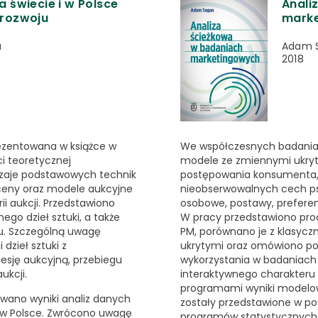
na świecie i w Polsce
Anali
 rozwoju
mark
a
Adam 
2018
rezentowana w książce w
We współczesnych badania
i teoretycznej
modele ze zmiennymi ukryt
odzaje podstawowych technik
postępowania konsumenta, 
ceny oraz modele aukcyjne
nieobserwowalnych cech psy
i aukcji. Przedstawiono
osobowe, postawy, preferen
go dzieł sztuki, a także
W pracy przedstawiono pro
u. Szczególną uwagę
PM, porównano je z klasyc
dzieł sztuki z
ukrytymi oraz omówiono po
sję aukcyjną, przebiegu
wykorzystania w badaniach
ukcji.
interaktywnego charakteru 
programami wyniki modelowa
wano wyniki analiz danych
zostały przedstawione w po
 i w Polsce. Zwrócono uwagę
programów statystycznych.