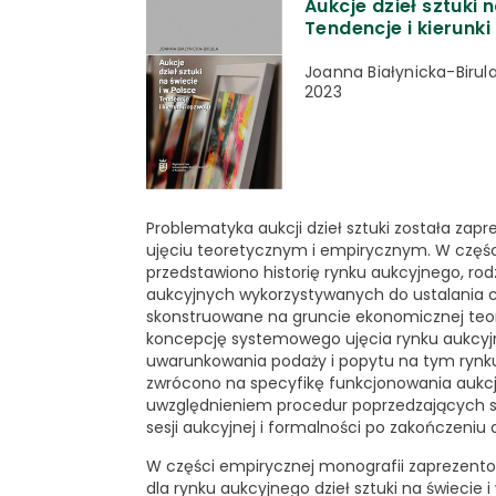
Aukcje dzieł sztuki 
Tendencje i kierunki
Joanna Białynicka-Birul
2023
Problematyka aukcji dzieł sztuki została zap
ujęciu teoretycznym i empirycznym. W częśc
przedstawiono historię rynku aukcyjnego, r
aukcyjnych wykorzystywanych do ustalania 
skonstruowane na gruncie ekonomicznej teori
koncepcję systemowego ujęcia rynku aukcyjne
uwarunkowania podaży i popytu na tym rynk
zwrócono na specyfikę funkcjonowania aukcji 
uwzględnieniem procedur poprzedzających se
sesji aukcyjnej i formalności po zakończeniu a
W części empirycznej monografii zaprezento
dla rynku aukcyjnego dzieł sztuki na świecie