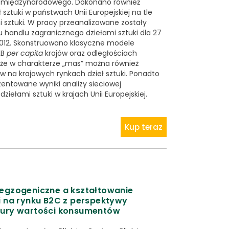
a międzynarodowego. Dokonano również
 sztuki w państwach Unii Europejskiej na tle
 sztuki. W pracy przeanalizowane zostały
 handlu zagranicznego dziełami sztuki dla 27
2012. Skonstruowano klasyczne modele
KB
per capita
krajów oraz odległościach
 że w charakterze „mas” można również
 na krajowych rynkach dzieł sztuki. Ponadto
entowane wyniki analizy sieciowej
ełami sztuki w krajach Unii Europejskiej.
Kup teraz
 egzogeniczne a kształtowanie
ji na rynku B2C z perspektywy
tury wartości konsumentów