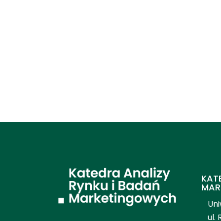
KAT
MAR
Uni
ul.