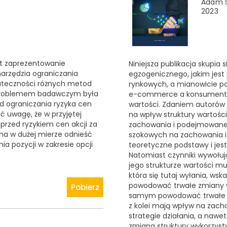
Adam S
2023
t zaprezentowanie
Niniejsza publikacja skupia
arzędzia ograniczania
egzogenicznego, jakim jest
kuteczności różnych metod
rynkowych, a mianowicie p
 problemem badawczym była
e-commerce a konsumentam
d ograniczania ryzyka cen
wartości. Zdaniem autorów
ć uwagę, że w przyjętej
na wpływ struktury wartośc
przed ryzykiem cen akcji za
zachowania i podejmowane
a w dużej mierze odnieść
szokowych na zachowania i
ia pozycji w zakresie opcji
teoretyczne podstawy i jes
Natomiast czynniki wywołuj
jego strukturze wartości m
która się tutaj wyłania, ws
powodować trwałe zmiany w
Pobierz
samym powodować trwałe z
z kolei mają wpływ na zac
strategie działania, a nawe
zmiana struktury wykorzyst