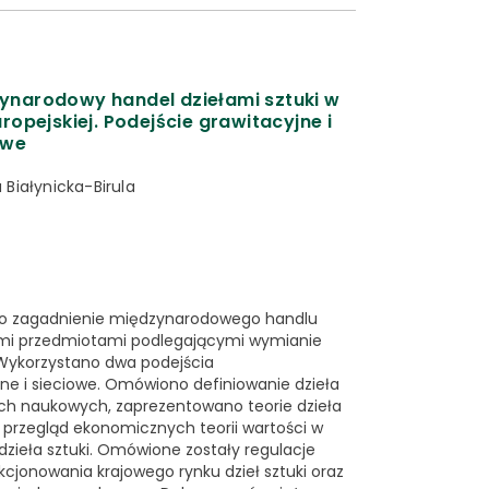
ynarodowy handel dziełami sztuki w
uropejskiej. Podejście grawitacyjne i
owe
 Białynicka-Birula
no zagadnienie międzynarodowego handlu
tymi przedmiotami podlegającymi wymianie
 Wykorzystano dwa podejścia
ne i sieciowe. Omówiono definiowanie dzieła
ach naukowych, zaprezentowano teorie dzieła
 przegląd ekonomicznych teorii wartości w
dzieła sztuki. Omówione zostały regulacje
jonowania krajowego rynku dzieł sztuki oraz