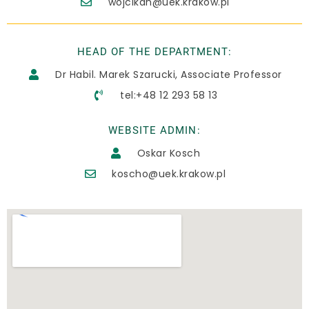
wojcikan@uek.krakow.pl​
HEAD OF THE DEPARTMENT:
Dr Habil. Marek Szarucki, Associate Professor
tel:+48 12 293 58 13
WEBSITE ADMIN:
Oskar Kosch
koscho@uek.krakow.pl