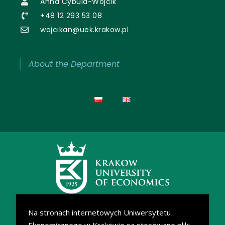
Anna Cybula-Wójcik
+48 12 293 53 08
wojcikan@uek.krakow.pl
About the Department
Na stronach internetowych Uniwersytetu