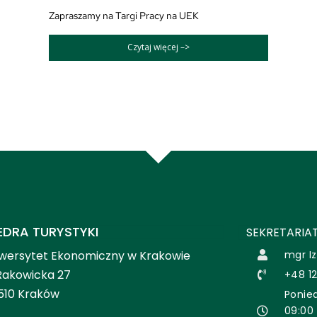
Zapraszamy na Targi Pracy na UEK
Czytaj więcej –>
EDRA TURYSTYKI
SEKRETARIAT
wersytet Ekonomiczny w Krakowie
mgr I
 Rakowicka 27
+48 12
510 Kraków
Ponied
09:00 