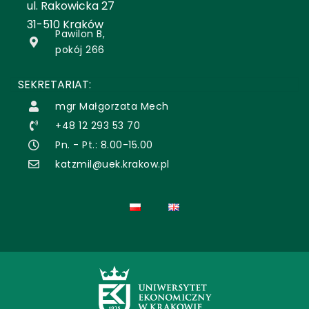
ul. Rakowicka 27
31-510 Kraków
Pawilon B,
pokój 266
SEKRETARIAT:
mgr Małgorzata Mech
+48 12 293 53 70
Pn. - Pt.: 8.00-15.00
katzmil@uek.krakow.pl