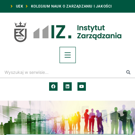
UEK
KOLEGIUM NAUK O ZARZĄDZANIU I JAKOŚCI