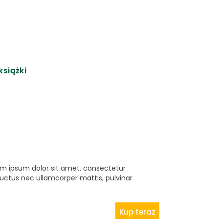
książki
rem ipsum dolor sit amet, consectetur
s, luctus nec ullamcorper mattis, pulvinar
Kup teraz