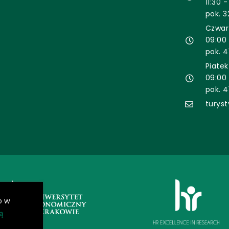
11:30 -
pok. 3
Czwar
09:00 
pok. 4
Piatek
09:00 
pok. 4
turys
o w
ą