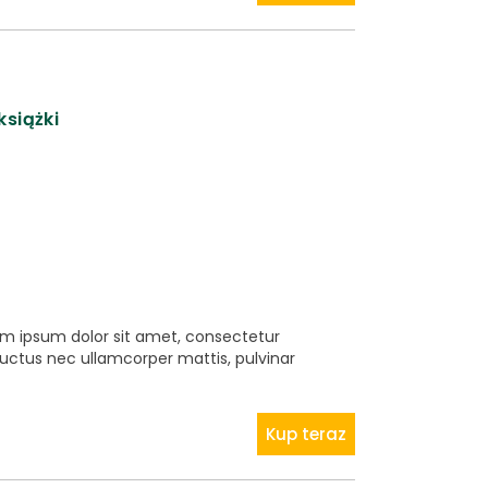
książki
rem ipsum dolor sit amet, consectetur
s, luctus nec ullamcorper mattis, pulvinar
Kup teraz