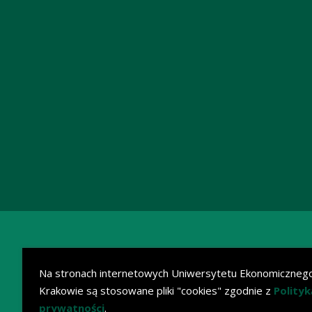
Na stronach internetowych Uniwersytetu Ekonomiczneg
Krakowie są stosowane pliki "cookies" zgodnie z
Polityk
prywatności
.