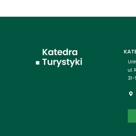
KAT
Uni
ul.
31-