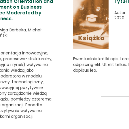
ation Orientation and
Tytuł 
ent on Business
nce Moderated by
Autor
2020
ness.
wiga Berbeka, Michał
ński
b orientacja innowacyjna,
, procesowo-strukturalny,
Ewentualnie krótki opis. Lo
cyjna i rynek) wpływa na
adipiscing elit. Ut elit tellu
zania wiedzą jako
dapibus leo.
moderatora w modelu.
iczny, technologiczny,
nnowacyjnej pozytywnie
rony zarządzanie wiedzą
wiązku pomiędzy czterema
 organizacji. Ponadto
pozytywnie wpływa na
kami organizacji.