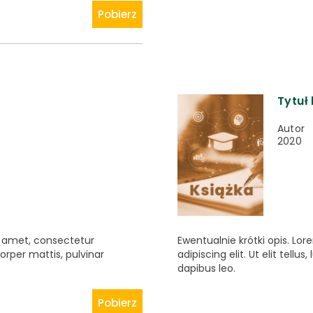
Pobierz
Tytuł 
Autor
2020
it amet, consectetur
Ewentualnie krótki opis. Lo
mcorper mattis, pulvinar
adipiscing elit. Ut elit tellu
dapibus leo.
Pobierz