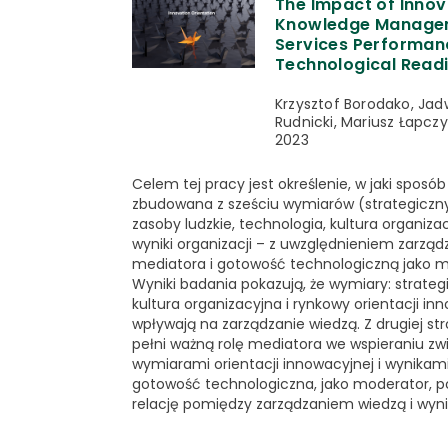
The Impact of Innov
Knowledge Managem
Services Performa
Technological Readi
Krzysztof Borodako, Jad
Rudnicki, Mariusz Łapczy
2023
Celem tej pracy jest określenie, w jaki sposó
zbudowana z sześciu wymiarów (strategiczny
zasoby ludzkie, technologia, kultura organiza
wyniki organizacji – z uwzględnieniem zarząd
mediatora i gotowość technologiczną jako 
Wyniki badania pokazują, że wymiary: strateg
kultura organizacyjna i rynkowy orientacji i
wpływają na zarządzanie wiedzą. Z drugiej st
pełni ważną rolę mediatora we wspieraniu z
wymiarami orientacji innowacyjnej i wynikami
gotowość technologiczna, jako moderator, 
relację pomiędzy zarządzaniem wiedzą i wyni