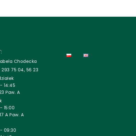
:
zabela Chodecka
 293 75 04, 56 23
ziałek
- 14:45
23 Paw. A
k
- 15:00
17 A Paw. A
- 09:30