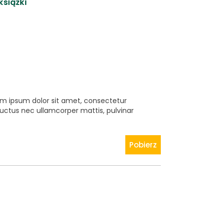
książki
rem ipsum dolor sit amet, consectetur
s, luctus nec ullamcorper mattis, pulvinar
Pobierz