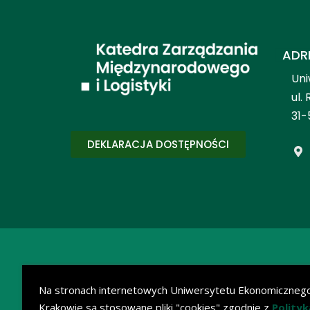
ADR
Uni
ul.
31-
DEKLARACJA DOSTĘPNOŚCI
Na stronach internetowych Uniwersytetu Ekonomiczneg
Krakowie są stosowane pliki "cookies" zgodnie z
Polityk