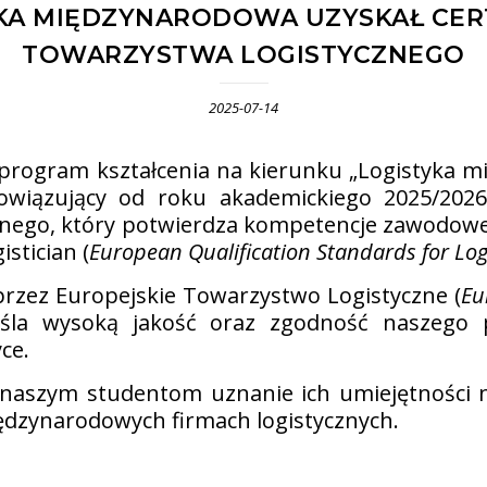
KA MIĘDZYNARODOWA UZYSKAŁ CER
TOWARZYSTWA LOGISTYCZNEGO
2025-07-14
 program kształcenia na kierunku „Logistyka 
iązujący od roku akademickiego 2025/2026, 
znego, który potwierdza kompetencje zawodow
stician (
European Qualification Standards for Logi
 przez Europejskie Towarzystwo Logistyczne (
Eu
reśla wysoką jakość oraz zgodność naszeg
ce.
 naszym studentom uznanie ich umiejętności 
iędzynarodowych firmach logistycznych.