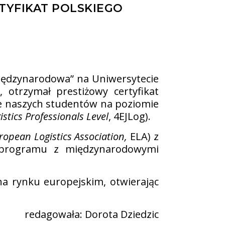
TYFIKAT POLSKIEGO
międzynarodowa” na Uniwersytecie
otrzymał prestiżowy certyfikat
e naszych studentów na poziomie
stics Professionals Level
, 4EJLog).
ropean Logistics Association,
ELA) z
o programu z międzynarodowymi
na rynku europejskim, otwierając
redagowała: Dorota Dziedzic