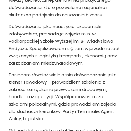
wiedzy teoretycznej, ale również praktycznego
doświadczenia, które pozwala na racjonalne i
skuteczne podejście do nauczania biznesu.
Doświadczenie jako nauczyciel akademicki
zdobywałem, prowadząc zajęcia m.in. w
Podkarpackiej Szkole Wyższej im. Bł. Władysława
Findysza. Specjalizowałem się tam w przedmiotach
związanych z logistyką transportu, ekonomią oraz
zarządzaniem międzynarodowym.
Posiadam również wieloletnie doświadczenie jako
trener zawodowy – prowadziłem szkolenia z
zakresu zarządzania przewozami drogowymi,
handlu oraz spedycji. Współpracowałem ze
szkołami policealnymi, gdzie prowadziłem zajęcia
dla słuchaczy kierunków: Porty i Terminale, Agent
Celny, Logistyka.
Od wielu lat zarządzam także firmą produkcyjną