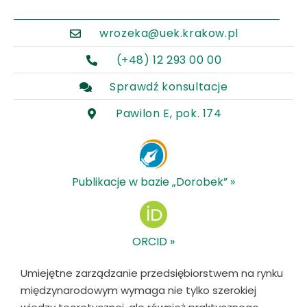
wrozeka@uek.krakow.pl
(+48) 12 293 00 00
Sprawdź konsultacje
Pawilon E, pok. 174
Publikacje w bazie „Dorobek” »
ORCID »
Umiejętne zarządzanie przedsiębiorstwem na rynku
międzynarodowym wymaga nie tylko szerokiej