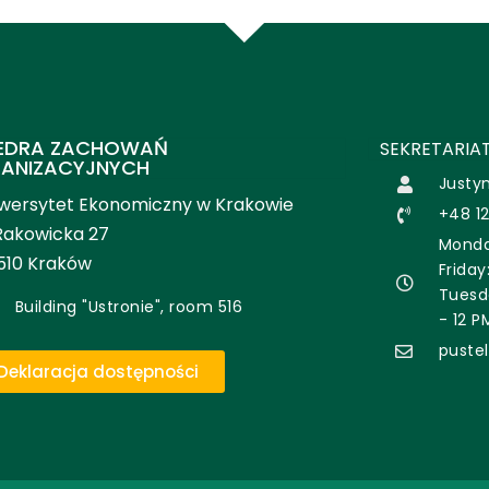
EDRA ZACHOWAŃ
SEKRETARIAT
ANIZACYJNYCH
Justy
wersytet Ekonomiczny w Krakowie
+48 12
 Rakowicka 27
Monda
510 Kraków
Friday
Tuesd
Building "Ustronie", room 516
- 12 P
puste
Deklaracja dostępności