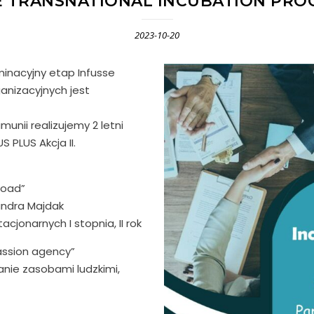
E TRANSNATIONAL INCUBATION PR
2023-10-20
minacyjny etap Infusse
anizacyjnych jest
munii realizujemy 2 letni
PLUS Akcja II.
Road”
sandra Majdak
cjonarnych I stopnia, II rok
passion agency”
anie zasobami ludzkimi,