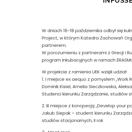
INFUSS
W dniach 16-18 października odbył się kul
Project, w którym Katedra Zachowań Org
partnerem.
W porozumieniu z partnerami z Grecji i Ru
program Inkubacyjnych w ramach ERASMUS 
W projekcie z ramienia UEK wzięli udział:
1. I miejsce ex aequo z pomysłem „Work 
Dominik Kisiel, Amelia Sieczkowska, Alek
Studenci kierunku Zarządzanie, studiów sta
2. III miejsce z koncpecją „Develop your 
Jakub Siepak – student kierunku Zarządz
studiów stacjonarnych, II rok