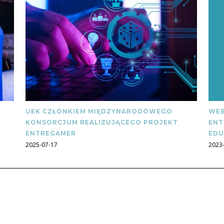
UEK CZŁONKIEM MIĘDZYNARODOWEGO
WEB
KONSORCJUM REALIZUJĄCEGO PROJEKT
ENT
ENTREGAMER
EDU
2025-07-17
2023