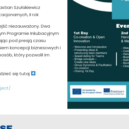
astian Szułakiewicz
acjonarnych, II rok
ejść niezauważony. Dwa
wym Programie Inkubacyjnym
łając pod presją czasu
iem koncepcji biznesowych i
osób, który pozwolił im
dzieć się tutaj
ject/