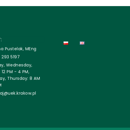
:
na Pustelak, MEng
 293 5197
y, Wednesday,
: 12 PM - 4 PM,
ay, Thursday: 8 AM
M
laj@uek.krakow.pl