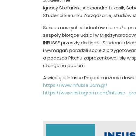
3. „Meet me”
Ignacy Stefański, Aleksandra Łukasik, Seb
Studenci kierunku Zarządzanie, studiów st
Sukces naszych studentów nie może prz
zespoły biorące udział w Międzynarodo
INFUSSE przeszły do finału. Studenci dzia
i wymagań poradzili sobie z przygotowan
a podczas Pitchu zaprezentowali się w sp
stanąć na podium.
A więcej o Infusse Project możecie dowie
https://www.infusse.uom.gr/
https://www.instagram.com/infusse_pro